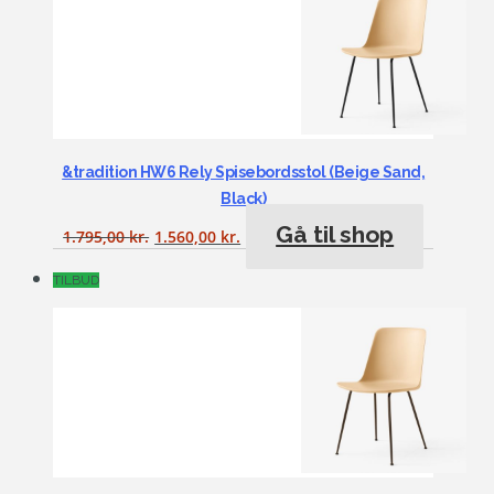
&tradition HW6 Rely Spisebordsstol (Beige Sand,
Black)
Gå til shop
1.795,00
kr.
1.560,00
kr.
TILBUD