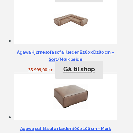
Agawa Hjørnesofa sofa i læder B280 x D280 cm –
Sort/Mørk beige
Gå til shop
35.999,00
kr.
Agawa puf til sofa i læder 100 x 100 cm – Mørk