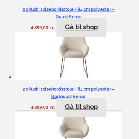
2 x Kushi spisebordsstole H84 cm polyester –
Guld/Beige
Gå til shop
4.899,00
kr.
2 x Kushi spisebordsstole H84 cm polyester –
Rødguld/Beige
Gå til shop
4.899,00
kr.