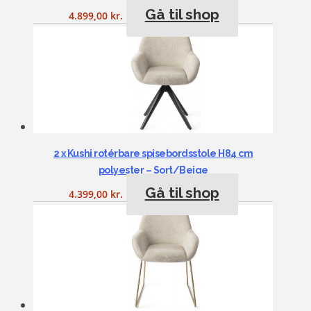
Gå til shop
4.899,00
kr.
2 x Kushi rotérbare spisebordsstole H84 cm
polyester – Sort/Beige
Gå til shop
4.399,00
kr.