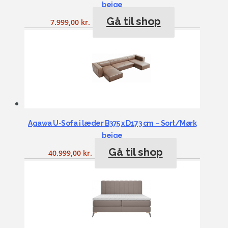
beige
Gå til shop
7.999,00
kr.
Agawa U-Sofa i læder B375 x D173 cm – Sort/Mørk
beige
Gå til shop
40.999,00
kr.