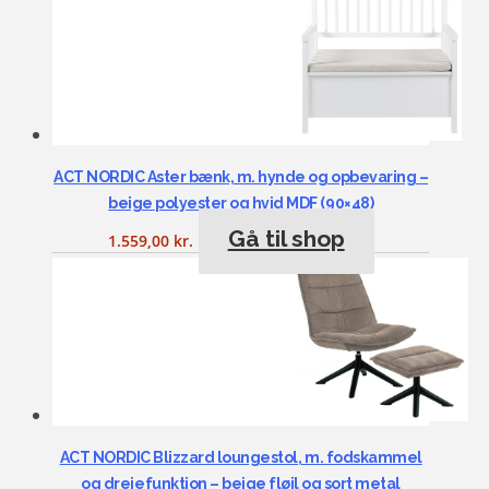
ACT NORDIC Aster bænk, m. hynde og opbevaring –
beige polyester og hvid MDF (90×48)
Gå til shop
1.559,00
kr.
ACT NORDIC Blizzard loungestol, m. fodskammel
og drejefunktion – beige fløjl og sort metal