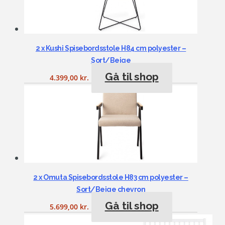
2 x Kushi Spisebordsstole H84 cm polyester –
Sort/Beige
Gå til shop
4.399,00
kr.
2 x Omuta Spisebordsstole H83 cm polyester –
Sort/Beige chevron
Gå til shop
5.699,00
kr.