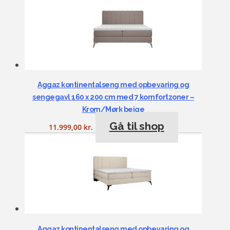
Aggaz kontinentalseng med opbevaring og
sengegavl 160 x 200 cm med 7 komfortzoner –
Krom/Mørk beige
Gå til shop
11.999,00
kr.
Aggaz kontinentalseng med opbevaring og