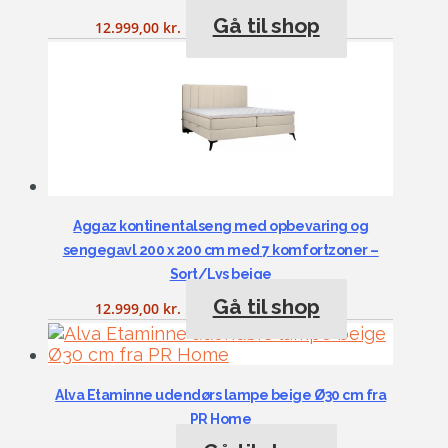
Gå til shop
12.999,00
kr.
Aggaz kontinentalseng med opbevaring og
sengegavl 200 x 200 cm med 7 komfortzoner –
Sort/Lys beige
Gå til shop
12.999,00
kr.
Alva Etaminne udendørs lampe beige Ø30 cm fra
PR Home