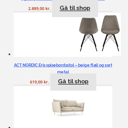
Gå til shop
2.889,00
kr.
ACT NORDIC Eris spisebordsstol – beige fløjl og sort
metal
Gå til shop
619,00
kr.