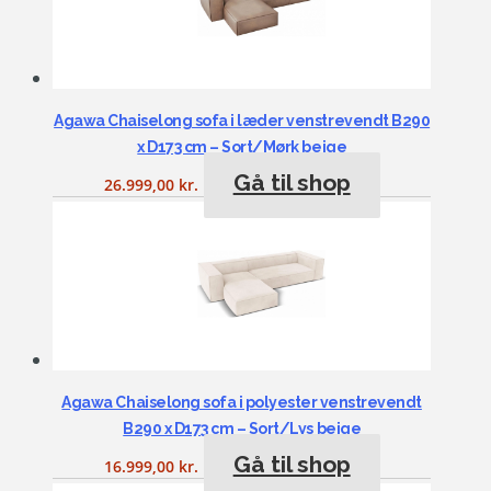
Agawa Chaiselong sofa i læder venstrevendt B290
x D173 cm – Sort/Mørk beige
Gå til shop
26.999,00
kr.
Agawa Chaiselong sofa i polyester venstrevendt
B290 x D173 cm – Sort/Lys beige
Gå til shop
16.999,00
kr.