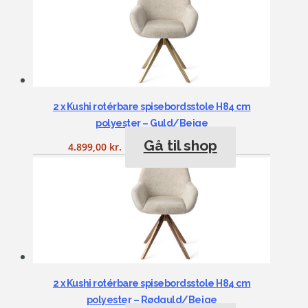
2 x Kushi rotérbare spisebordsstole H84 cm
polyester – Guld/Beige
Gå til shop
4.899,00
kr.
2 x Kushi rotérbare spisebordsstole H84 cm
polyester – Rødguld/Beige