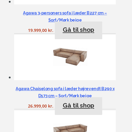
Agawa 3-personers sofa i læder B227 cm –
Sort/Mørk beige
Gå til shop
19.999,00
kr.
Agawa Chaiselong sofa i læder højrevendt B290 x
D173 cm – Sort/Mørk beige
Gå til shop
26.999,00
kr.