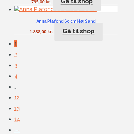
Gå til shop
795,00
kr.
Anna Plafond 60 cm Hør Sand
Gå til shop
1.838,00
kr.
1
2
3
4
…
12
13
14
→