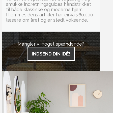
smukke indretningsguides håndstrikket
til både klassiske og moderne hjem.
Hjemmesidens artikler har cirka 360.000
læsere om året og er stødt voksende.
Mangler vi noget spændende?
INDSEND DIN IDÉ!