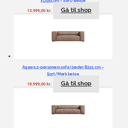
x D165 cm – Sort/Beige
Gå til shop
13.999,00
kr.
Agawa 2-personers sofa i læder B211 cm –
Sort/Mørk beige
Gå til shop
18.999,00
kr.