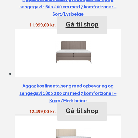
sengegavl 160 x 200 cm med 7 komfortzoner –
Sort/Lys beige
Gå til shop
11.999,00
kr.
Aggaz kontinentalseng med opbevaring og
sengegavl 180 x 200 cm med 7 komfortzoner –
Krom/Mørk beige
Gå til shop
12.499,00
kr.