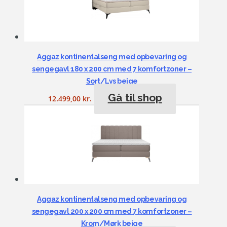
Aggaz kontinentalseng med opbevaring og
sengegavl 180 x 200 cm med 7 komfortzoner –
Sort/Lys beige
Gå til shop
12.499,00
kr.
Aggaz kontinentalseng med opbevaring og
sengegavl 200 x 200 cm med 7 komfortzoner –
Krom/Mørk beige