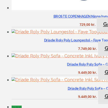
BROSTE COPENHAGEN Ninna hynde,
Gå
729,00
kr.
Driade Roly Poly Loungestol – Faye Too
G
7.749,00
kr.
Driade Roly Poly Sofa – C
G
9.449,00
kr.
Driade Roly Poly Sofa – 
G
9.449,00
kr.
TILBUD