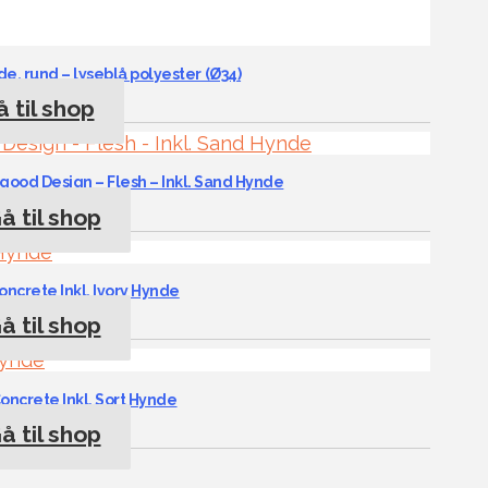
 rund – lyseblå polyester (Ø34)
 til shop
good Design – Flesh – Inkl. Sand Hynde
å til shop
oncrete Inkl. Ivory Hynde
å til shop
Concrete Inkl. Sort Hynde
å til shop