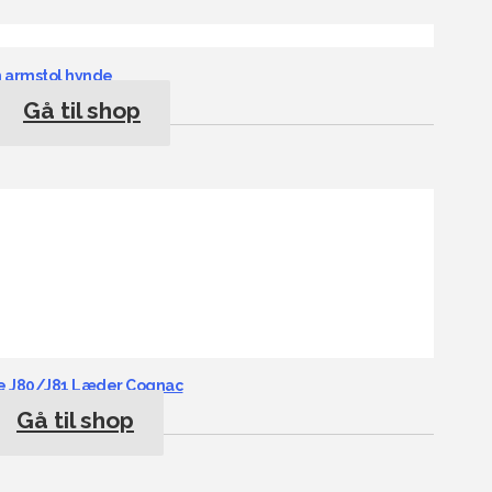
n armstol hynde
Gå til shop
de J80/J81 Læder Cognac
Gå til shop