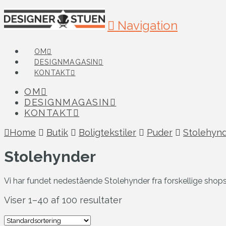
Navigation
OM
DESIGNMAGASIN
KONTAKT
OM
DESIGNMAGASIN
KONTAKT
Home
Butik
Boligtekstiler
Puder
Stolehyn
Stolehynder
Vi har fundet nedestående Stolehynder fra forskellige shop
Viser 1–40 af 100 resultater