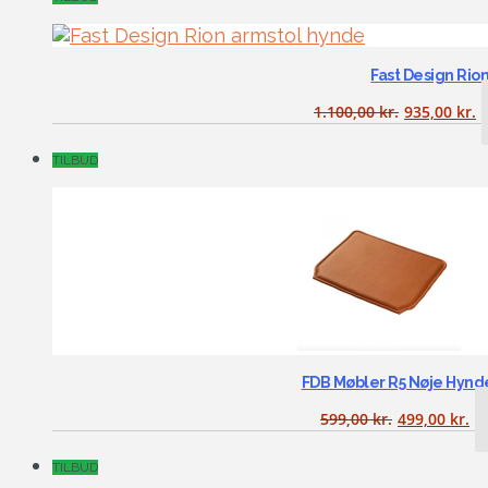
Fast Design Rio
1.100,00
kr.
935,00
kr.
TILBUD
FDB Møbler R5 Nøje Hyn
599,00
kr.
499,00
kr.
TILBUD