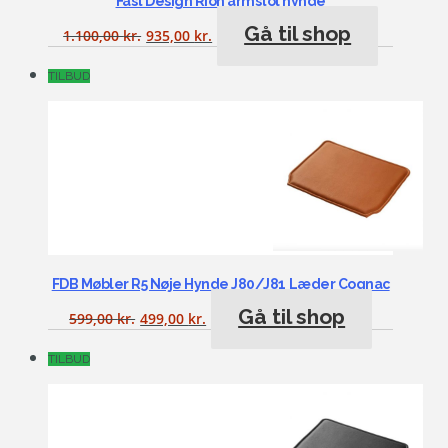
Fast Design Rion armstol hynde
Gå til shop
1.100,00
kr.
935,00
kr.
TILBUD
FDB Møbler R5 Nøje Hynde J80/J81 Læder Cognac
Gå til shop
599,00
kr.
499,00
kr.
TILBUD