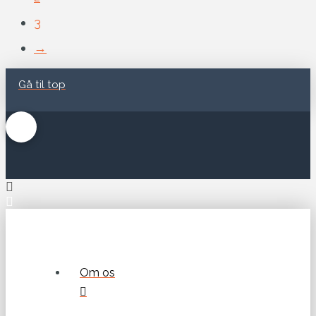
3
→
Gå til top
Om os