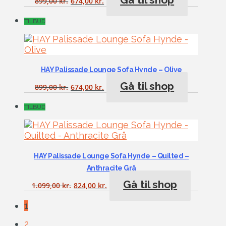
899,00
kr.
674,00
kr.
TILBUD
HAY Palissade Lounge Sofa Hynde – Olive
Gå til shop
899,00
kr.
674,00
kr.
TILBUD
HAY Palissade Lounge Sofa Hynde – Quilted –
Anthracite Grå
Gå til shop
1.099,00
kr.
824,00
kr.
1
2