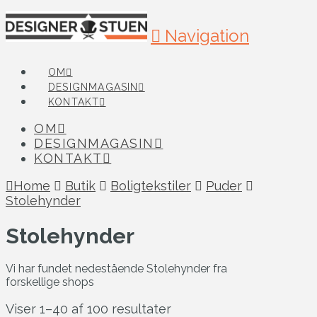
Navigation
OM
DESIGNMAGASIN
KONTAKT
OM
DESIGNMAGASIN
KONTAKT
Home
Butik
Boligtekstiler
Puder
Stolehynder
Stolehynder
Vi har fundet nedestående Stolehynder fra
forskellige shops
Viser 1–40 af 100 resultater