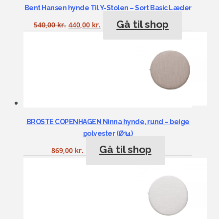
Bent Hansen hynde Til Y-Stolen – Sort Basic Læder
Gå til shop
540,00
kr.
440,00
kr.
BROSTE COPENHAGEN Ninna hynde, rund – beige
polyester (Ø34)
Gå til shop
869,00
kr.