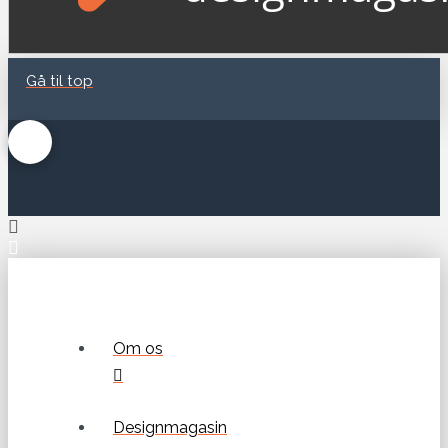
Gå til top
Om os
Designmagasin