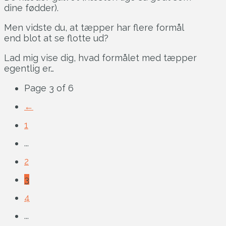
dine fødder).
Men vidste du, at tæpper har flere formål
end blot at se flotte ud?
Lad mig vise dig, hvad formålet med tæpper
egentlig er…
Page 3 of 6
←
1
...
2
3
4
...