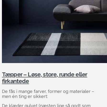
Tæpper – Løse, store, runde eller
firkantede
De fås i mange farver, former og materialer –
men én ting er sikkert:
De klæder gulvet (næsten lige så godt som