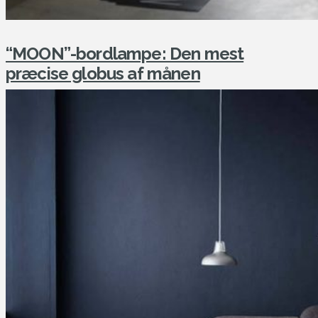
“MOON”-bordlampe: Den mest
præcise globus af månen