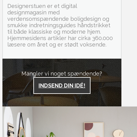
Designerstuen er et digital
designmagasin med
verdensomspændende boligdesign og
smukke indretningsguides håndstrikket
til både klassiske og moderne hjem.
Hjemmesidens artikler har cirka 360.000
læsere om året og er stødt voksende.
Mangler vi noget spændende?
INDSEND DIN IDÉ!