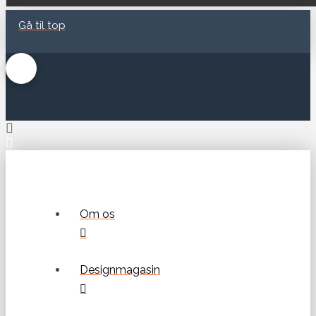
Gå til top
Om os
Designmagasin