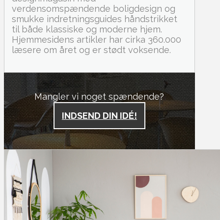
verdensomspændende boligdesign og
smukke indretningsguides håndstrikket
til både klassiske og moderne hjem.
Hjemmesidens artikler har cirka 360.000
læsere om året og er stødt voksende.
Mangler vi noget spændende?
INDSEND DIN IDÉ!