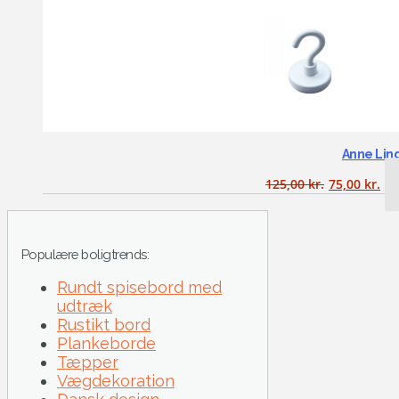
Anne Lin
125,00
kr.
75,00
kr.
Populære boligtrends:
Rundt spisebord med
udtræk
Rustikt bord
Plankeborde
Tæpper
Vægdekoration