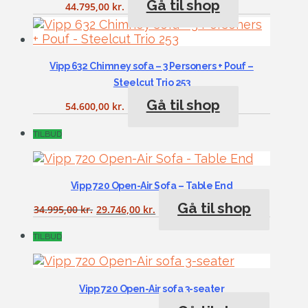
Gå til shop
44.795,00
kr.
Vipp 632 Chimney sofa – 3 Personers + Pouf –
Steelcut Trio 253
Gå til shop
54.600,00
kr.
TILBUD
Vipp 720 Open-Air Sofa – Table End
Gå til shop
34.995,00
kr.
29.746,00
kr.
TILBUD
Vipp 720 Open-Air sofa 3-seater