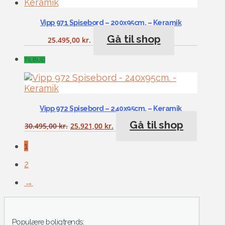
Vipp 971 Spisebord – 200x95cm. – Keramik
Gå til shop
25.495,00
kr.
TILBUD
Vipp 972 Spisebord – 240x95cm. – Keramik
Gå til shop
30.495,00
kr.
25.921,00
kr.
1
2
→
Populære boligtrends: