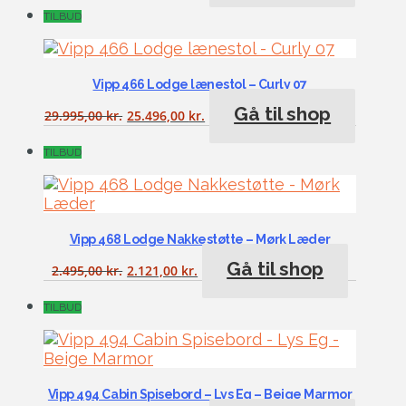
TILBUD
Vipp 466 Lodge lænestol – Curly 07
Gå til shop
29.995,00
kr.
25.496,00
kr.
TILBUD
Vipp 468 Lodge Nakkestøtte – Mørk Læder
Gå til shop
2.495,00
kr.
2.121,00
kr.
TILBUD
Vipp 494 Cabin Spisebord – Lys Eg – Beige Marmor