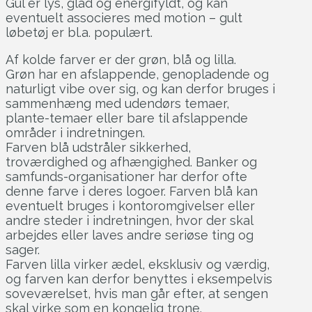
Gul er lys, glad og energifyldt, og kan
eventuelt associeres med motion – gult
løbetøj er bl.a. populært.
Af kolde farver er der grøn, blå og lilla.
Grøn har en afslappende, genopladende og
naturligt vibe over sig, og kan derfor bruges i
sammenhæng med udendørs temaer,
plante-temaer eller bare til afslappende
områder i indretningen.
Farven blå udstråler sikkerhed,
troværdighed og afhængighed. Banker og
samfunds-organisationer har derfor ofte
denne farve i deres logoer. Farven blå kan
eventuelt bruges i kontoromgivelser eller
andre steder i indretningen, hvor der skal
arbejdes eller laves andre seriøse ting og
sager.
Farven lilla virker ædel, eksklusiv og værdig,
og farven kan derfor benyttes i eksempelvis
soveværelset, hvis man går efter, at sengen
skal virke som en kongelig trone.