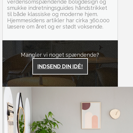
verdensomspændende boligdesign og
smukke indretningsguides håndstrikket
til både klassiske og moderne hjem.
Hjemmesidens artikler har cirka 360.000
læsere om året og er stødt voksende.
Mangler vi noget spændende?
INDSEND DIN IDÉ!