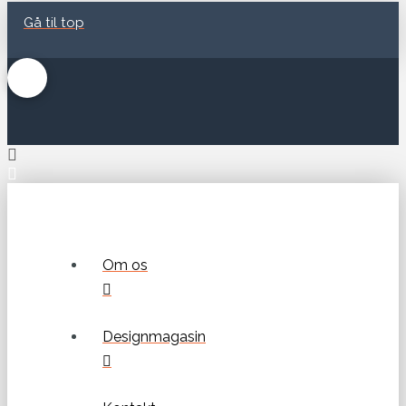
Gå til top
Om os
Designmagasin