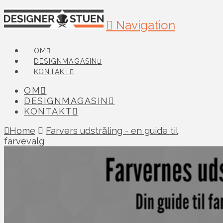
Navigation
OM
DESIGNMAGASIN
KONTAKT
OM
DESIGNMAGASIN
KONTAKT
Home
Farvers udstråling - en guide til
farvevalg